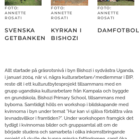
FOTO:
FOTO:
FOTO:
ANNETTE
ANNETTE
ANNETTE
ROSATI
ROSATI
ROSATI
SVENSKA
KYRKAN I
DAMFOTBOL
GETBANKEN
BISHOZI
Allt startade på gräsrotsnivå i byn Bishozi i sydvästra Uganda,
i januari 2004, när vi, några kulturarbetare/medlemmar i BIP,
reste dit i ett kulturutbytesprojekt tillsammans med en
grupp ugandiska kulturarbetare från Kampala och byggde
en grundskola, Bishozi Primary School, tillsammans med
byborna. Samtidigt hölls en workshop i bildskapande med
kvinnorna i byn under temat ”Hur kan vi själva förbättra våra
levnadsvillkor i framtiden?”. Under workshopen framgick det
tydligt i kvinnornas bilder och gruppsamtal att om de
började studera och samarbeta i olika inkomstbringande
projekt så skulle de kunna minska fattigdomen, samt öka