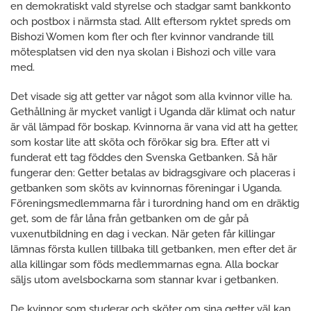
en demokratiskt vald styrelse och stadgar samt bankkonto
och postbox i närmsta stad. Allt eftersom ryktet spreds om
Bishozi Women kom fler och fler kvinnor vandrande till
mötesplatsen vid den nya skolan i Bishozi och ville vara
med.
Det visade sig att getter var något som alla kvinnor ville ha.
Gethållning är mycket vanligt i Uganda där klimat och natur
är väl lämpad för boskap. Kvinnorna är vana vid att ha getter,
som kostar lite att sköta och förökar sig bra. Efter att vi
funderat ett tag föddes den Svenska Getbanken. Så här
fungerar den: Getter betalas av bidragsgivare och placeras i
getbanken som sköts av kvinnornas föreningar i Uganda.
Föreningsmedlemmarna får i turordning hand om en dräktig
get, som de får låna från getbanken om de går på
vuxenutbildning en dag i veckan. När geten får killingar
lämnas första kullen tillbaka till getbanken, men efter det är
alla killingar som föds medlemmarnas egna. Alla bockar
säljs utom avelsbockarna som stannar kvar i getbanken.
De kvinnor som studerar och sköter om sina getter väl kan