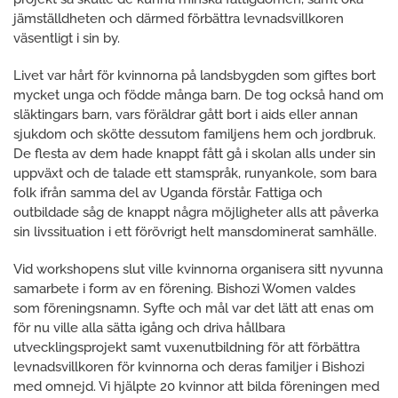
jämställdheten och därmed förbättra levnadsvillkoren
väsentligt i sin by.
Livet var hårt för kvinnorna på landsbygden som giftes bort
mycket unga och födde många barn. De tog också hand om
släktingars barn, vars föräldrar gått bort i aids eller annan
sjukdom och skötte dessutom familjens hem och jordbruk.
De flesta av dem hade knappt fått gå i skolan alls under sin
uppväxt och de talade ett stamspråk, runyankole, som bara
folk ifrån samma del av Uganda förstår. Fattiga och
outbildade såg de knappt några möjligheter alls att påverka
sin livssituation i ett förövrigt helt mansdominerat samhälle.
Vid workshopens slut ville kvinnorna organisera sitt nyvunna
samarbete i form av en förening. Bishozi Women valdes
som föreningsnamn. Syfte och mål var det lätt att enas om
för nu ville alla sätta igång och driva hållbara
utvecklingsprojekt samt vuxenutbildning för att förbättra
levnadsvillkoren för kvinnorna och deras familjer i Bishozi
med omnejd. Vi hjälpte 20 kvinnor att bilda föreningen med