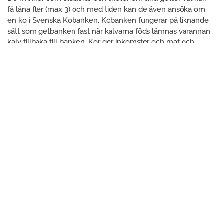
få låna fler (max 3) och med tiden kan de även ansöka om
en ko i Svenska Kobanken. Kobanken fungerar på liknande
sätt som getbanken fast när kalvarna föds lämnas varannan
kalv tillbaka till banken. Kor ger inkomster och mat och
barnen får mjölk att dricka. När kvinnorna blir koägare höjs
deras status i samhället och jämställdheten ökar.
BISHOZI CULTURE CENTRE
Ett ställe att träffas på var också något som alla kvinnorna i
vår första workshop ansåg skulle höja kvinnors status, och
därmed ge dem större möjligheter att göra sina röster
hörda. Efter ett år av förstudier och planering, inklusive
starten av ett företag, Matafari, som började tillverka
tegelsten, kunde vi under 2006 börja bygga Bishozi Culture
Centre, som nu finns högt beläget i det kuperade
landskapet i Bishozi och syns vida omkring. Projektet med
miljö/klimat- och jämställdhetsperspektiv i fokus
delfinansierades av ForumCiv/SIDA.