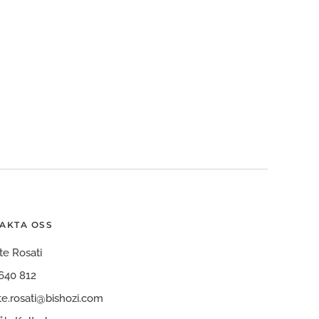
AKTA OSS
te Rosati
640 812
te.rosati@bishozi.com