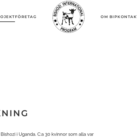
OJEKT
FÖRETAG
OM BIP
KONTAK
KNING
 Bishozi i Uganda. C:a 30 kvinnor som alla var