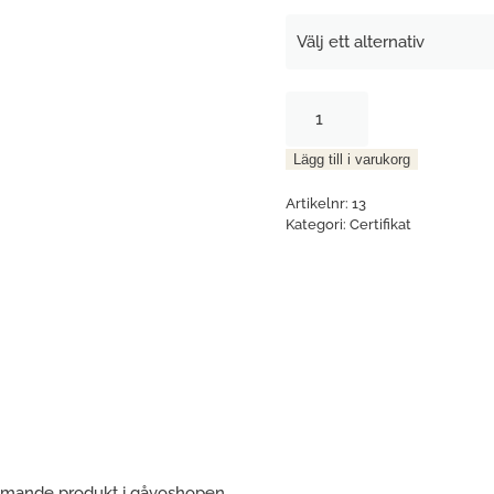
Signerat
och
stämplat
Lägg till i varukorg
Certifikat
mängd
Artikelnr:
13
Kategori:
Certifikat
mmande produkt i gåvoshopen