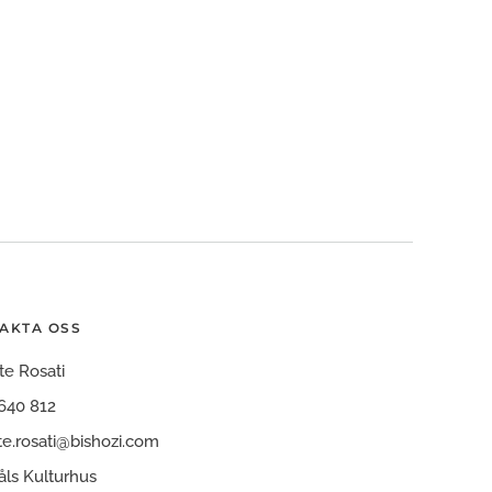
AKTA OSS
te Rosati
640 812
te.rosati@bishozi.com
ls Kulturhus